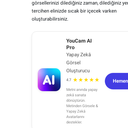
görsellerinizi dilediğiniz zaman, dilediğiniz ye
tercihen elinizde sıcak bir içecek varken
oluşturabilirsiniz.
YouCam AI
Pro
Yapay Zekâ
Görsel
Oluşturucu
★★★★★
4.7
Hemen 
Metni anında yapay
zekâ sanata
dönüştürün.
Metinden Görsele &
Yapay Zekâ
Avatarlarını
destekler.