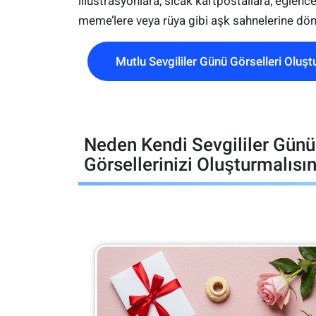
illüstrasyonlara, sıcak kartpostallara, eğlence
meme’lere veya rüya gibi aşk sahnelerine dönü
Mutlu Sevgililer Günü Görselleri Oluşt
Neden Kendi Sevgililer Günü
Görsellerinizi Oluşturmalısın