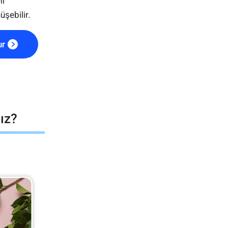
li
şebilir.
ur
ız?