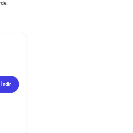
rde,
İndir