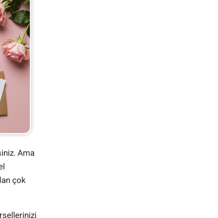
rsiniz. Ama
el
rdan çok
sellerinizi