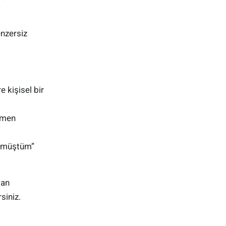
enzersiz
 kişisel bir
mamen
örmüştüm”
dan
siniz.