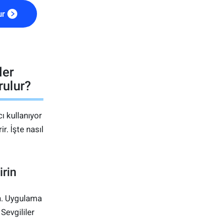
ur
ler
rulur?
ı kullanıyor
r. İşte nasıl
rin
in. Uygulama
Sevgililer