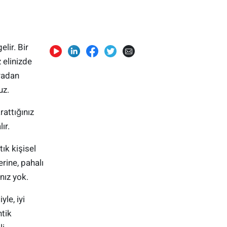
elir. Bir
 elinizde
ıradan
uz.
rattığınız
ır.
ık kişisel
rine, pahalı
nız yok.
le, iyi
ntik