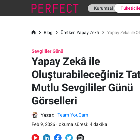
Kurumsal
Tüketicil
Blog
Üretken Yapay Zekâ
Yapay Zekâ ile Ol
Sevgililer Günü
Yapay Zekâ ile
Oluşturabileceğiniz Tat
Mutlu Sevgililer Günü
Görselleri
Yazar:
Team YouCam
Feb 9, 2026 · okuma süresi: 4 dakika