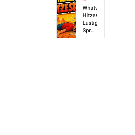
WhatsApp-
Hitzesprüche:
Lustige
Sprüche
und
Bilder
…