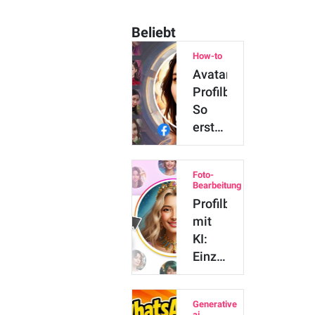
Beliebt
How-to
Avatar-
Profilbild:
So
erstellst
du
ein
Foto-
verblüffendes
Bearbeitung
Profil…
Profilbild
mit
KI:
Einzigartige
Profilbilder
für
Generative
Insta…
ai