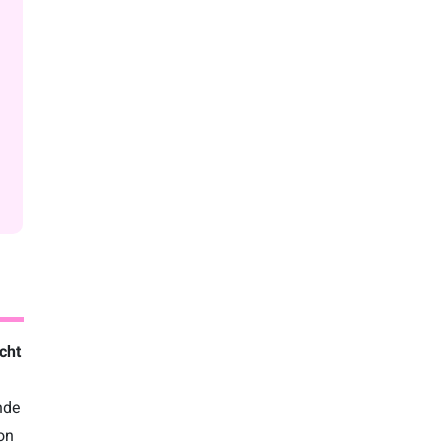
cht
nde
on