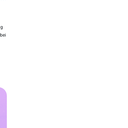
ig
rbei