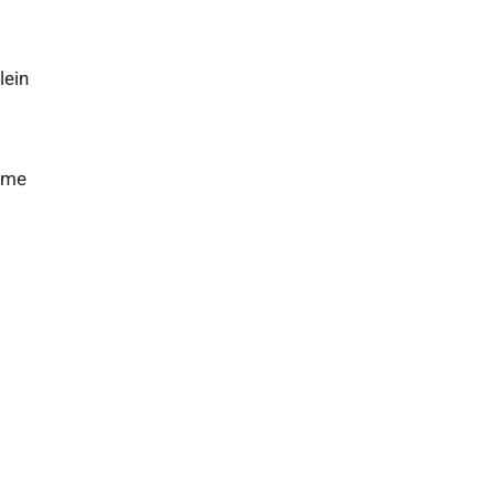
lein
lme
s