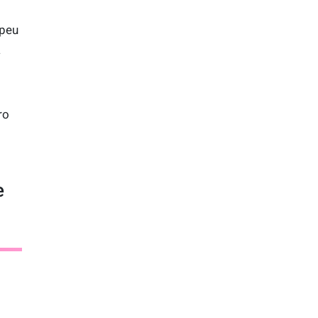
 peu
à
ro
e