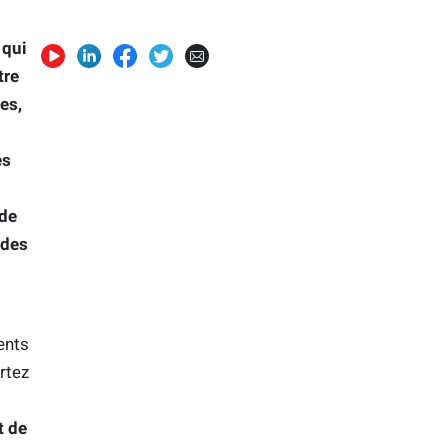
 qui
tre
es,
es
 de
 des
ents
rtez
t de