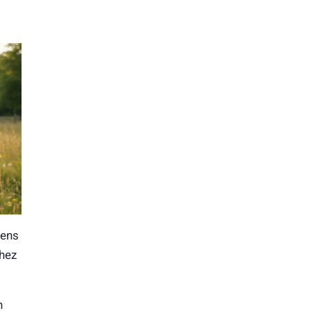
gens
hez
h