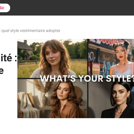
lic
 : quel style vestimentaire adopter
té :
e