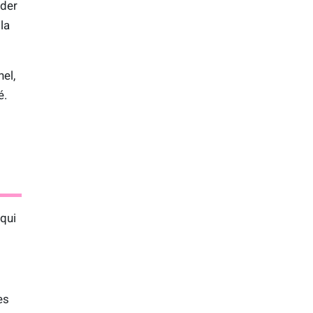
ider
la
el,
é.
qui
es