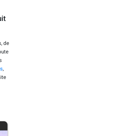
it
s, de
oute
s
hs
,
ite