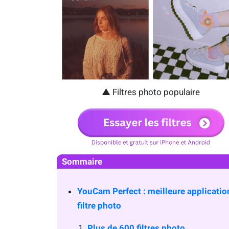
▲ Filtres photo populaire
Sommaire
YouCam Perfect : meilleure applicatio
filtre photo
Plus de 600 filtres photo