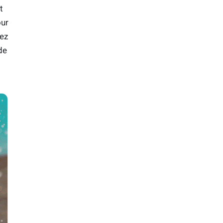
t
our
uez
de