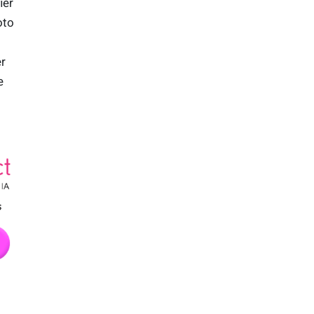
ier
oto
er
e