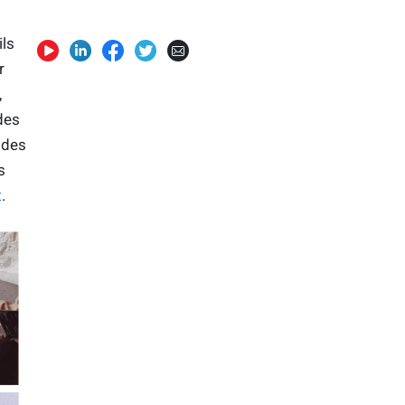
ils
r
,
des
 des
s
t
.