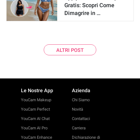
Gratis: Scopri Come
Dimagrire in …
ALTRI POST
Le Nostre App
Azienda
YouCam Makeup
Chi Siamo
YouCam Perfect
Novità
YouCam AI Chat
Contattaci
YouCam AI Pro
Carriera
YouCam Enhance
Dichiarazione di