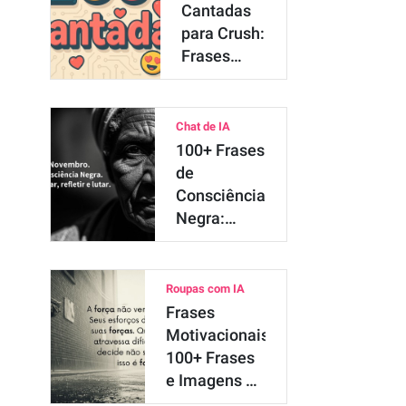
Cantadas
para Crush:
Frases
para
Conquistar
no What…
Chat de IA
100+ Frases
de
Consciência
Negra:
Mensagens
e Imag…
Roupas com IA
Frases
Motivacionais:
100+ Frases
e Imagens de
Motiva…