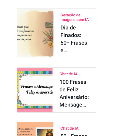
Geração de
Imagens com IA
Dia de
Finados:
50+ Frases
e
Mensagens
de Conforto
para H…
Chat de IA
100 Frases
de Feliz
Aniversário:
Mensagens
para se…
Chat de IA