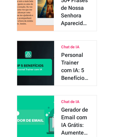
50+ Frases
de Nossa
Senhora
Aparecida:
Mensagens
e Imag…
Chat de IA
Personal
Trainer
com IA: 5
Benefícios
do App de
Treino do
F…
Chat de IA
Gerador de
Email com
IA Grátis:
Aumente