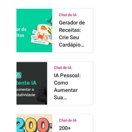
Chat de IA
Gerador de
Receitas:
Crie Seu
Cardápio
Semanal
com IA
Chat de IA
IA Pessoal:
Como
Aumentar
Sua
Produtividade
em 2…
Chat de IA
200+