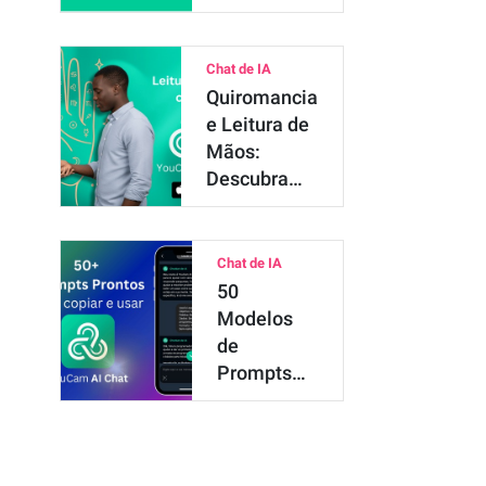
Suas Res…
Chat de IA
Quiromancia
e Leitura de
Mãos:
Descubra
Seu Futuro
com IA!
Chat de IA
50
Modelos
de
Prompts
Prontos
para
Tarefas do
Dia a Dia