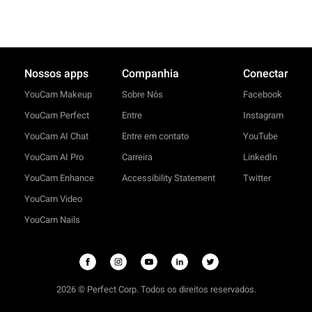
Nossos apps
Companhia
Conectar
YouCam Makeup
Sobre Nós
Facebook
YouCam Perfect
Entre
Instagram
YouCam AI Chat
Entre em contato
YouTube
YouCam AI Pro
Carreira
LinkedIn
YouCam Enhance
Accessibility Statement
Twitter
YouCam Video
YouCam Nails
2026 © Perfect Corp. Todos os direitos reservados.