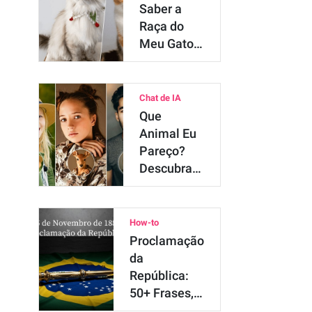
Saber a
Raça do
Meu Gato?
Melhor
App para
Identificar…
Chat de IA
Que
Animal Eu
Pareço?
Descubra
Seu Sósia
com IA
How-to
Proclamação
da
República:
50+ Frases,
Mensagens…