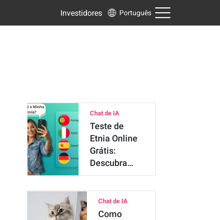
Investidores
Português
Chat de IA
Teste de
Etnia Online
Grátis:
Descubra
Sua
Ancestralidade
por …
Chat de IA
Como