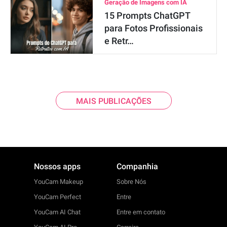
Geração de Imagens com IA
15 Prompts ChatGPT
para Fotos Profissionais
e Retr…
MAIS PUBLICAÇÕES
Nossos apps
Companhia
YouCam Makeup
Sobre Nós
YouCam Perfect
Entre
YouCam AI Chat
Entre em contato