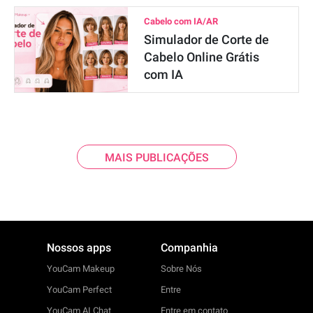
Cabelo com IA/AR
Simulador de Corte de
Cabelo Online Grátis
com IA
MAIS PUBLICAÇÕES
Nossos apps
Companhia
YouCam Makeup
Sobre Nós
YouCam Perfect
Entre
YouCam AI Chat
Entre em contato