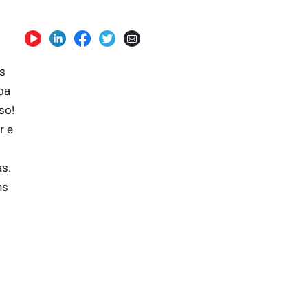
s
boa
so!
r e
s.
ns