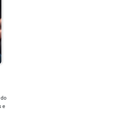
 do
s e