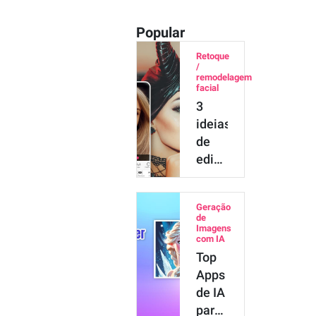
Popular
Retoque
/
remodelagem
facial
3
ideias
de
edição
de
rosto
Geração
para
de
parecer
Imagens
com IA
com
Top
seus
Apps
personag…
de IA
para