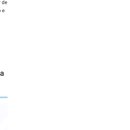
r de
o e
ra