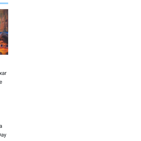
xar
e
a
Day