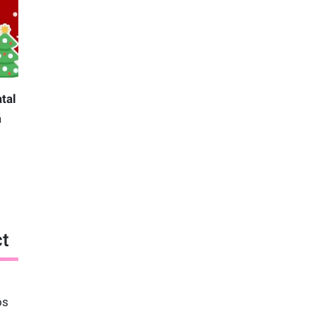
tal
á
ct
os