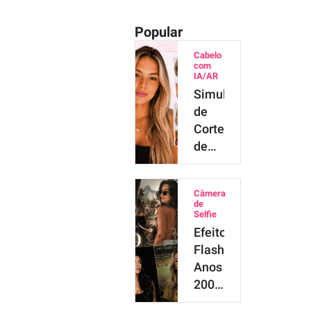
Popular
Cabelo
com
IA/AR
Simulador
de
Corte
de
Cabelo
Online
Câmera
Grátis
de
com
Selfie
Efeito
IA
Flash
Anos
2000:
Como