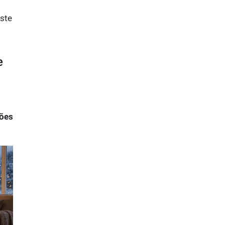
este
e
tões