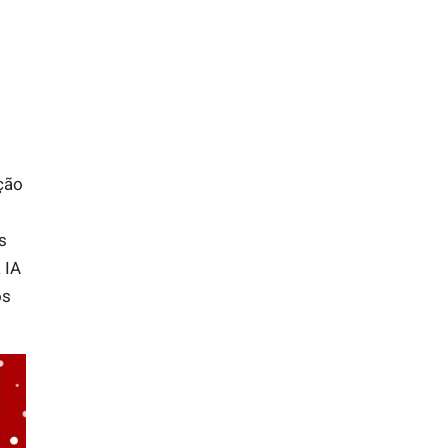
ção
s
 IA
os