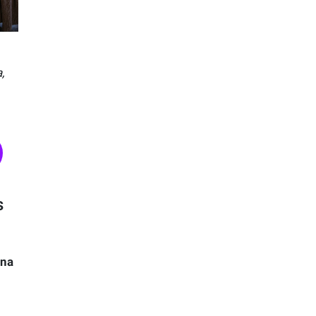
,
s
ena