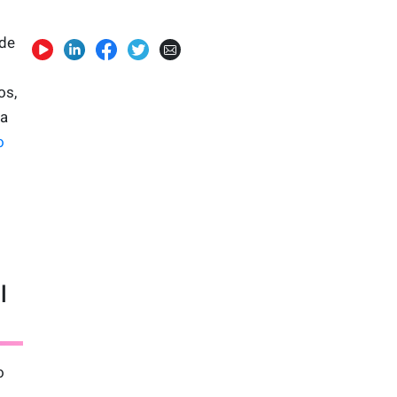
 de
os,
ra
o
l
o