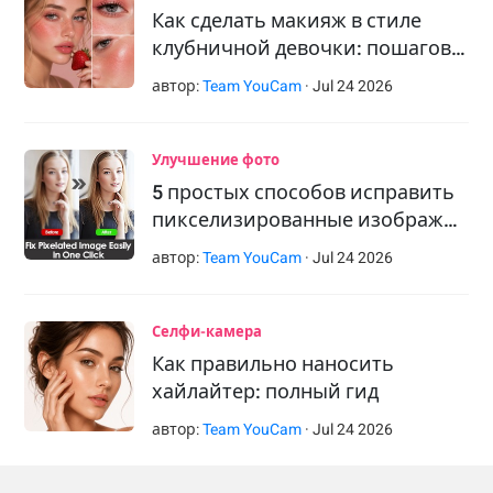
Как сделать макияж в стиле
клубничной девочки: пошагов…
автор:
Team YouCam
·
Jul
24
2026
Улучшение фото
5 простых способов исправить
пикселизированные изображ…
автор:
Team YouCam
·
Jul
24
2026
Селфи-камера
Как правильно наносить
хайлайтер: полный гид
автор:
Team YouCam
·
Jul
24
2026