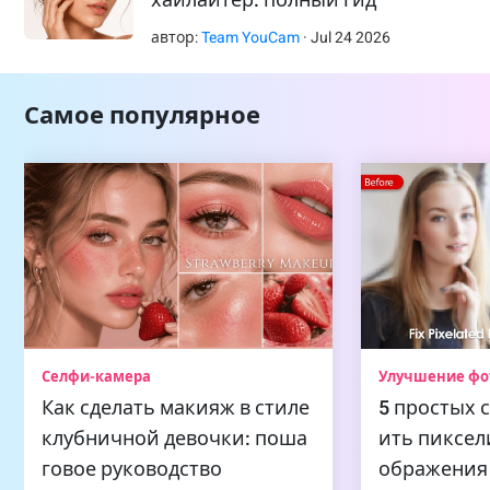
автор:
Team YouCam
·
Jul
24
2026
Самое популярное
Селфи-камера
Улучшение фо
Как сделать макияж в стиле
5 простых 
клубничной девочки: поша
ить пиксе
говое руководство
ображения 