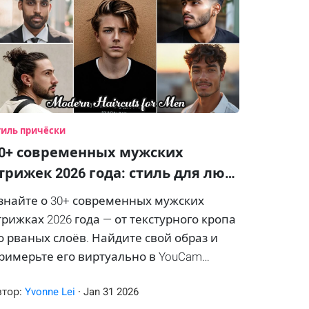
тиль причёски
0+ современных мужских
трижек 2026 года: стиль для лю…
знайте о 30+ современных мужских
трижках 2026 года — от текстурного кропа
о рваных слоёв. Найдите свой образ и
римерьте его виртуально в YouCam
akeup.
втор:
Yvonne Lei
·
Jan
31
2026