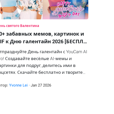
ень святого Валентина
0+ забавных мемов, картинок и
IF к Дню галентайн 2026 [БЕСПЛ…
тпразднуйте День галентайн с YouCam AI
ro! Создавайте весёлые AI-мемы и
артинки для подруг, делитесь ими в
оцсетях. Скачайте бесплатно и творите
месте!
втор:
Yvonne Lei
·
Jan
27
2026