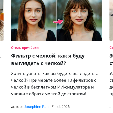
Стиль причёски
С
к
Фильтр с челкой: как я буду
3
выглядеть с челкой?
с
Хотите узнать, как вы будете выглядеть с
У
челкой? Примерьте более 10 фильтров с
с
челкой в бесплатном ИИ‑симуляторе и
д
увидьте образ с челкой до стрижки!
п
M
автор:
Josephine Pan
·
Feb
4
2026
а