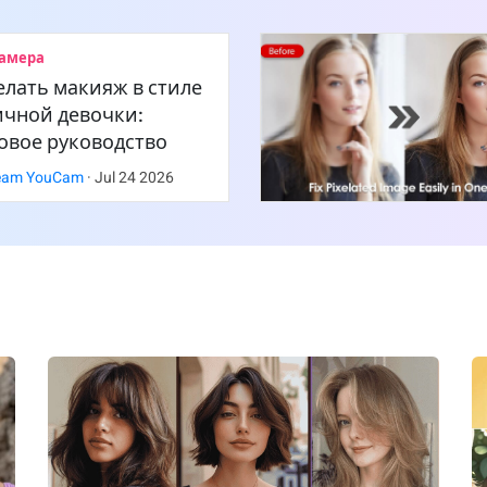
амера
елать макияж в стиле
ичной девочки:
овое руководство
eam YouCam
·
Jul
24
2026