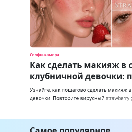
Селфи-камера
Как сделать макияж в 
клубничной девочки: 
руководство
Узнайте, как пошагово сделать макияж в
девочки. Повторите вирусный strawberry gi
веснушками и глянцевыми губами легко
Самое популярное