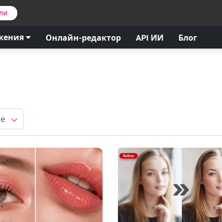
ли
жения
Онлайн-редактор
API ИИ
Блог
ме