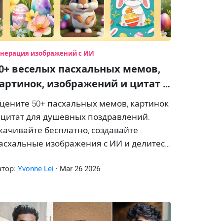
енерация изображений с ИИ
0+ веселых пасхальных мемов,
артинок, изображений и цитат …
цените 50+ пасхальных мемов, картинок
 цитат для душевных поздравлений.
качивайте бесплатно, создавайте
асхальные изображения с ИИ и делитесь
ми в соцсетях!
втор:
Yvonne Lei
·
Mar
26
2026