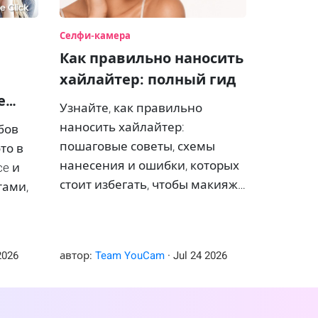
Селфи-камера
Как правильно наносить
хайлайтер: полный гид
е
Узнайте, как правильно
 году
наносить хайлайтер:
бов
пошаговые советы, схемы
то в
нанесения и ошибки, которых
ce и
стоит избегать, чтобы макияж
тами,
выглядел свежим и сияющим.
K.
2026
автор:
Team YouCam
·
Jul
24
2026