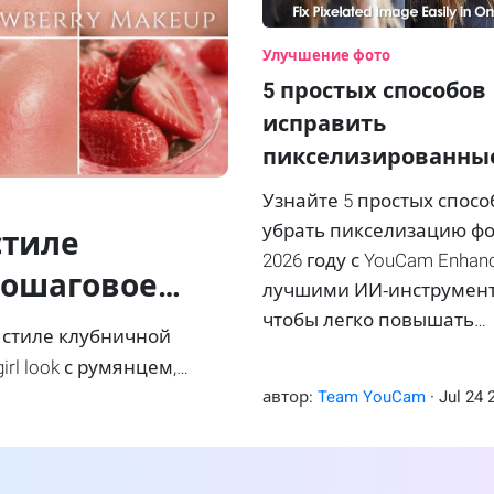
Улучшение фото
5 простых способов
исправить
пикселизированны
изображения в 2026
Узнайте 5 простых спосо
[руководство для
убрать пикселизацию фо
стиле
новичков]
2026 году с YouCam Enhan
пошаговое
лучшими ИИ‑инструмен
чтобы легко повышать
 стиле клубничной
четкость и качество до 4
rl look с румянцем,
.
автор:
Team YouCam
·
Jul
24