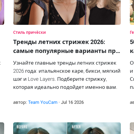
Стиль причёски
Г
Тренды летних стрижек 2026:
5
самые популярные варианты пр…
к
х
Узнайте главные тренды летних стрижек
О
2026 года: итальянское каре, бикси, мягкий
и
шэг и Love Layers. Подберите стрижку,
С
которая идеально подойдет именно вам.
п
и
автор:
Team YouCam
·
Jul
16
2026
а