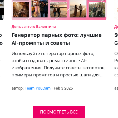
День святого Валентина
Д
о
Генератор парных фото: лучшие
5
о
AI-промпты и советы
G
Используйте генератор парных фото,
О
—
чтобы создавать романтичные AI-
P
изображения. Получите советы экспертов,
к
примеры промптов и простые шаги для
с
идеальных парных снимков.
в
автор:
Team YouCam
·
Feb
3
2026
а
ПОСМОТРЕТЬ ВСЕ