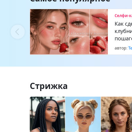
Селфи-к
Как сд
клубн
пошаг
автор:
T
Стрижка