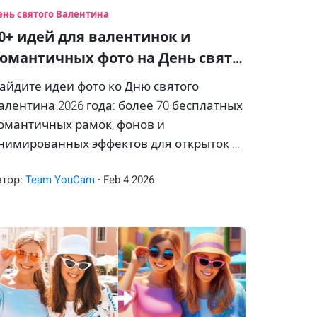
ень святого Валентина
0+ идей для валентинок и
омантичных фото на День свят…
айдите идеи фото ко Дню святого
алентина 2026 года: более 70 бесплатных
омантичных рамок, фонов и
нимированных эффектов для открыток и
елфи.
втор:
Team YouCam
·
Feb
4
2026