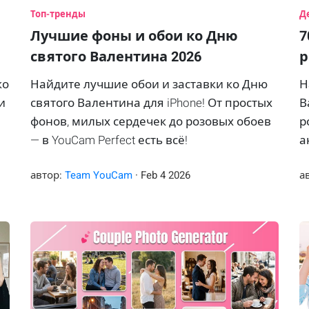
Топ-тренды
Д
Лучшие фоны и обои ко Дню
7
святого Валентина 2026
р
ко
Найдите лучшие обои и заставки ко Дню
Н
и
святого Валентина для iPhone! От простых
В
фонов, милых сердечек до розовых обоев
р
— в YouCam Perfect есть всё!
а
с
автор:
Team YouCam
·
Feb
4
2026
а