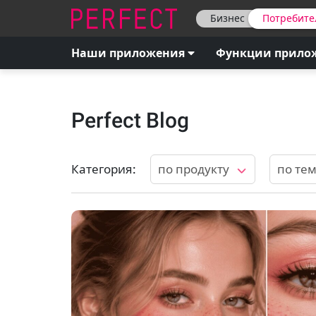
Бизнес
Потребите
Наши приложения
Функции прило
Perfect Blog
Категория
:
по продукту
по те