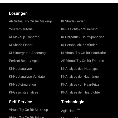
Lösungen
AR Virtual Try On für Makeup
KI Shade Finder
YouCam Tutorial
KI-Gesichtskonturierung
KI Makeup Transfer
KI Fitzpatrick Hauttypanalyse
KI Shade Finder
KI Persönlichkeitsfinder
KI Hintergrund-Änderung
KI Virtual Try On für Haarfarbe
Perfect Beauty Agent
AR Virtual Try On für Frisuren
KI-Hautanalyse
KI-Analyse des Haartyps
KI-Hautanalyse Validator
KI-Analyse der Haarlänge
KI-Hautsimulation
KI-Analyse von Haar-Frizz
KI-Gesichtsanalyse
KI-Analyse der Haardichte
Self-Service
Technologie
Virtual Try On für Make-up
TM
AgileHand
Virtual Try On für Brillen