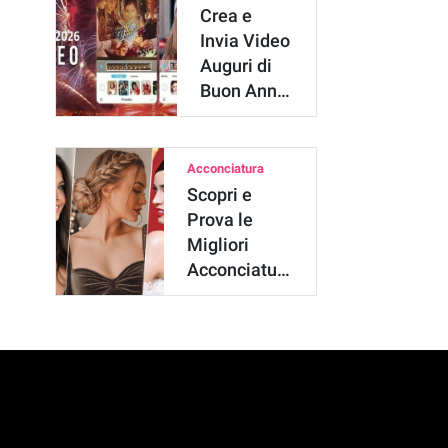
Crea e
Invia Video
Auguri di
Buon Anno:
Miglior
Video
Editor
Acconciatura
Scopri e
Prova le
Migliori
Acconciature
per
Capodanno
2026