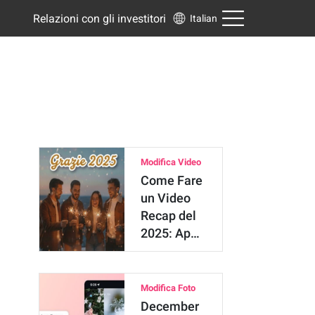
Relazioni con gli investitori
Italian
Modifica Video
Come Fare
un Video
Recap del
2025: App
per Creare
Video
Modifica Foto
December