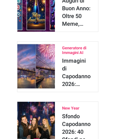
Auguri di
Buon Anno:
Oltre 50
Meme,
Cartoline,
Immagini…
Generatore di
Immagini AI
Immagini
di
Capodanno
2026:
Aggiungi
Fuochi
d'A…
New Year
Sfondo
Capodanno
2026: 40