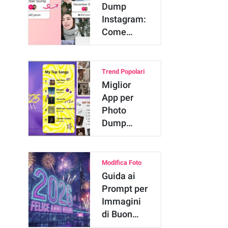
Dump
Instagram:
Come
Creare
December
…
Trend Popolari
Miglior
App per
Photo
Dump
2025:
Come Fare
un Recap
Modifica Foto
2025
Guida ai
Prompt per
Immagini
di Buon
Anno: 50