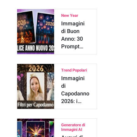
Idee per …
New Year
Immagini
di Buon
Anno: 30
Prompt
ChatGPT,
Gemini A…
Trend Popolari
Immagini
di
Capodanno
2026: i
Migliori
Filtri Foto
Generatore di
Immagini AI