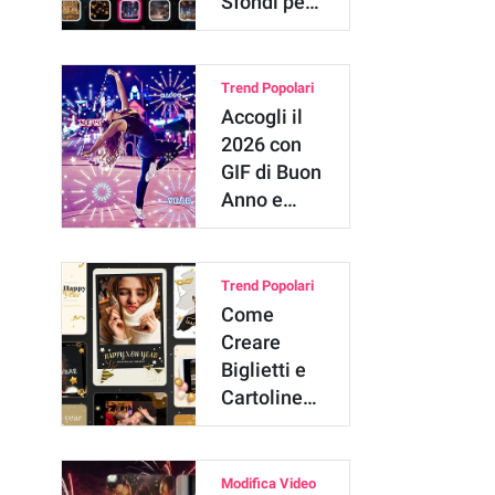
Sfondi per
Immagini
di Buon A…
Trend Popolari
Accogli il
2026 con
GIF di Buon
Anno e
Sfondi di
Capodanno
Trend Popolari
Come
Creare
Biglietti e
Cartoline
di Buon
Anno per il
2026
Modifica Video