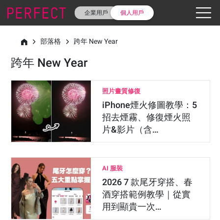
企業用戶
個人用戶
部落格
跨年 New Year
跨年 New Year
照片畫質修復
iPhone煙火修圖教學：5
招去煙霧、修復煙火照
片&影片（含…
AI 服裝
2026 7 款尾牙穿搭、春
酒穿搭範例教學｜從實
用到顯貴一次…