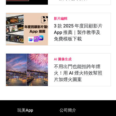
影片編輯
3 款 2025 年度回顧影片
App 推薦｜製作教學及
免費模板下載
AI 圖像生成
不用出門也能拍跨年煙
火！用 AI 煙火特效幫照
片加煙火圖案
玩美App
公司簡介