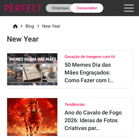
Empresas
Consumidor
Blog
New Year
New Year
Geração de Imagens com IA
50 Memes Dia das
Mães Engraçados:
Como Fazer com I…
Tendências
Ano do Cavalo de Fogo
2026: Ideias de Fotos
Criativas par…