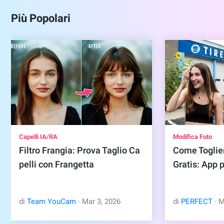
Più Popolari
Capelli IA/RA
Modifica Foto
Filtro Frangia: Prova Taglio Ca
Come Toglier
pelli con Frangetta
Gratis: App 
di
Team YouCam
·
Mar
3
,
2026
di
PERFECT
·
M