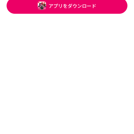
アプリをダウンロード
背景除去で証明写真作成
スマホでパスポート写真や証明写真をサクッと編
集。背景除去機能を使えば、自宅で撮った写真も簡