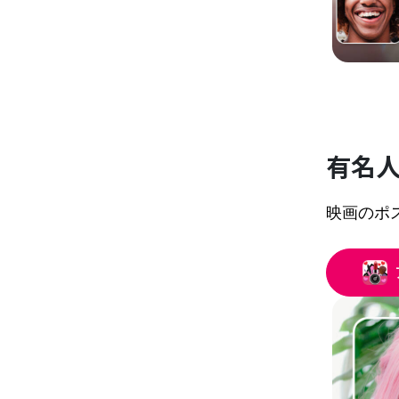
有名
映画のポ