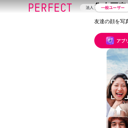
集合写真
法人
一般ユーザー
友達の顔を写
アプ