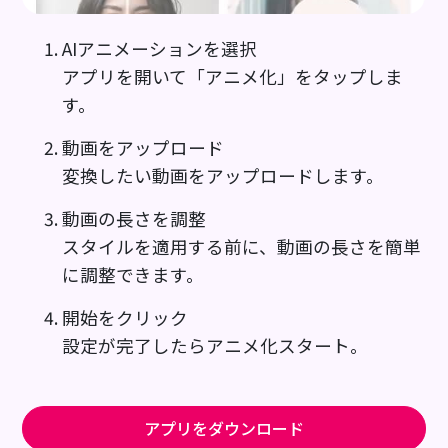
AIアニメーションを選択
アプリを開いて「アニメ化」をタップしま
す。
動画をアップロード
変換したい動画をアップロードします。
動画の長さを調整
スタイルを適用する前に、動画の長さを簡単
に調整できます。
開始をクリック
設定が完了したらアニメ化スタート。
アプリをダウンロード