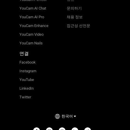
YouCam AI Chat
문의하기
YouCam AI Pro
채용 정보
YouCam Enhance
접근성 선언문
YouCam Video
YouCam Nails
연결
Facebook
Instagram
YouTube
LinkedIn
Twitter
한국어