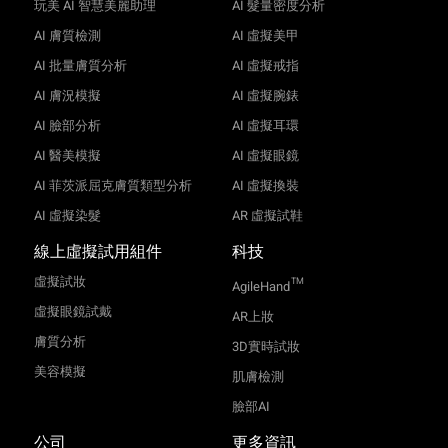
玩美 AI 智慧美麗助理
AI 髮量密度分析
AI 膚質檢測
AI 虛擬美甲
AI 批量膚質分析
AI 虛擬戒指
AI 膚況模擬
AI 虛擬腕錶
AI 臉部分析
AI 虛擬耳環
AI 醫美模擬
AI 虛擬眼鏡
AI 菲茨派屈克膚質類型分析
AI 虛擬換裝
AI 虛擬染髮
AR 虛擬試鞋
線上虛擬試用組件
科技
虛擬試妝
TM
AgileHand
虛擬眼鏡試戴
AR上妝
膚質分析
3D實時試妝
美容模擬
肌膚檢測
臉部AI
公司
更多資訊