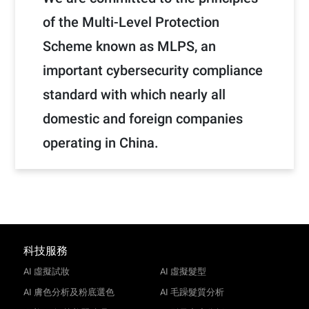
of the Multi-Level Protection
Scheme known as MLPS, an
important cybersecurity compliance
standard with which nearly all
domestic and foreign companies
operating in China.
科技服務
AI 虛擬試妝
AI 虛擬髮型
AI 膚色分析及粉底選色
AI 毛躁髮質分析