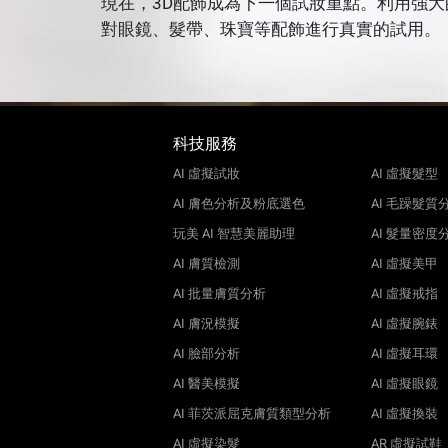
現在，3D配飾成為下一個試妝重點。利用強大
對眼鏡、髮帶、珠寶等配飾進行真實的試用。
科技服務
AI 虛擬試妝
AI 虛擬髮型
AI 膚色分析及粉底選色
AI 毛躁髮質
玩美 AI 智慧美麗助理
AI 髮量密度
AI 膚質檢測
AI 虛擬美甲
AI 批量膚質分析
AI 虛擬戒指
AI 膚況模擬
AI 虛擬腕錶
AI 臉部分析
AI 虛擬耳環
AI 醫美模擬
AI 虛擬眼鏡
AI 菲茨派屈克膚質類型分析
AI 虛擬換裝
AI 虛擬染髮
AR 虛擬試鞋