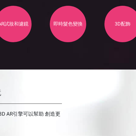
AR試妝和濾鏡
即時髮色變換
3D配飾
鏡
D AR引擎可以幫助 創造更