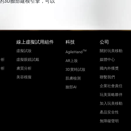
的3D臉部建模引擎，可以
線上虛擬試用組件
科技
公司
虛擬試妝
關於玩美移動
TM
AgileHand
分析
虛擬眼鏡試戴
媒體中心
AR上妝
分析
膚質分析
國內外獲獎
3D實時試妝
美容模擬
聯繫我們
肌膚檢測
企業社會責任
臉部AI
玩美策略夥伴
加入玩美移動
產品安全性
無障礙聲明