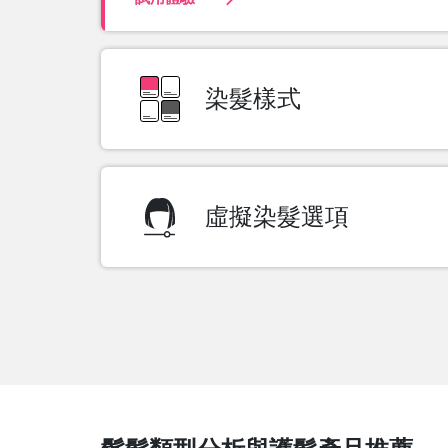
染髮樣式
單色
雙色（漸層）
分層染（上半部及下半部）
虛擬染髮選項
多色
染色範圍
混合範圍
光澤度
試用體驗
試用體驗