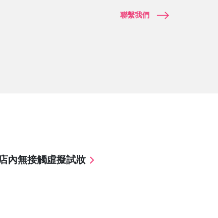
聯繫我們
店內無接觸虛擬試妝