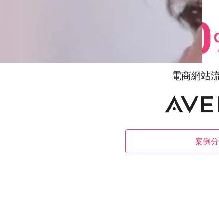
0
電商網站
案例分