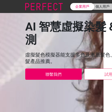
企業用戶
個人用戶
AI 智慧虛擬染髮 
測
虛擬髮色模擬器能支援多色及漸層髮色
髮產品推薦。
聯繫我們
試