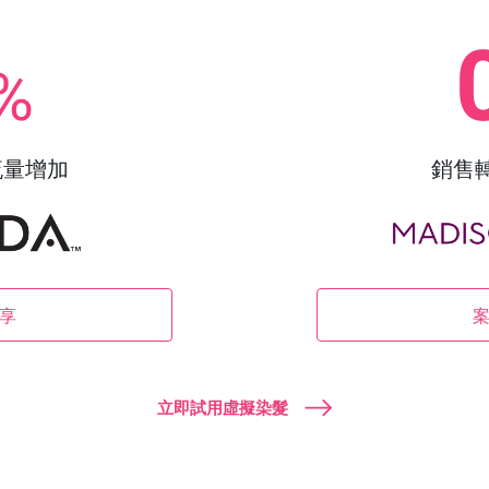
%
流量增加
銷售
享
立即試用虛擬染髮