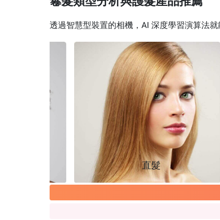
鬈髮類型分析與護髮產品推薦
透過智慧型裝置的相機，AI 深度學習演算法
（極粗硬
）
直髮