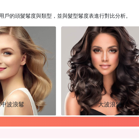
測出用戶的頭髮鬈度與類型，並與髮型鬈度表進行對比分析。
中波浪鬈
大波浪鬈