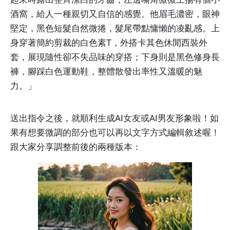
酒窩，給人一種親切又自信的感覺。他眉毛濃密，眼神
堅定，黑色短髮自然微捲，髮尾帶點慵懶的凌亂感。上
身穿著簡約剪裁的白色素T，外搭卡其色休閒西裝外
套，展現隨性卻不失品味的穿搭；下身則是黑色修身長
褲，腳踩白色運動鞋，整體散發出率性又溫暖的魅
力。」
送出指令之後，就順利生成AI女友或AI男友形象啦！如
果有想要微調的部分也可以再以文字方式編輯敘述喔！
跟大家分享調整前後的兩種版本：