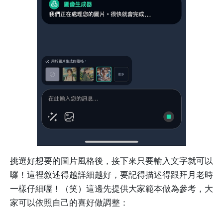
挑選好想要的圖片風格後，接下來只要輸入文字就可以
囉！這裡敘述得越詳細越好，要記得描述得跟拜月老時
一樣仔細喔！（笑）這邊先提供大家範本做為參考，大
家可以依照自己的喜好做調整：