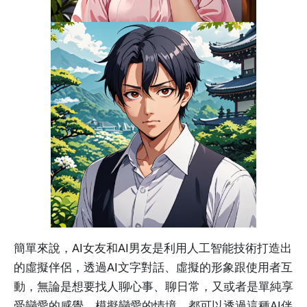
簡單來說，AI女友和AI男友是利用人工智能技術打造出
的虛擬伴侶，透過AI文字對話、虛擬的形象跟使用者互
動，無論是想要找人聊心事、聊日常，又或者是單純享
受戀愛的感覺、模擬戀愛的情境，都可以透過這種AI伴