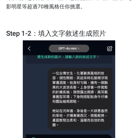
影明星等超過70種風格任你挑選。
Step 1-2：填入文字敘述生成照片