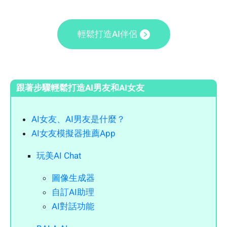
輕鬆打造AI伴侶
跟著步驟輕鬆打造AI男友和AI女友
AI女友、AI男友是什麼？
AI女友模擬器推薦App
玩美AI Chat
圖像生成器
自訂AI助理
AI對話功能