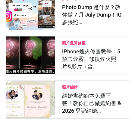
Photo Dump 是什麼？教
你做 7 月 July Dump！IG
多張照…
照片畫質修復
iPhone煙火修圖教學：5
招去煙霧、修復煙火照
片&影片（含…
照片編輯
結婚書約範本免費下
載！教你自己做婚約書 &
2026 登記結婚…