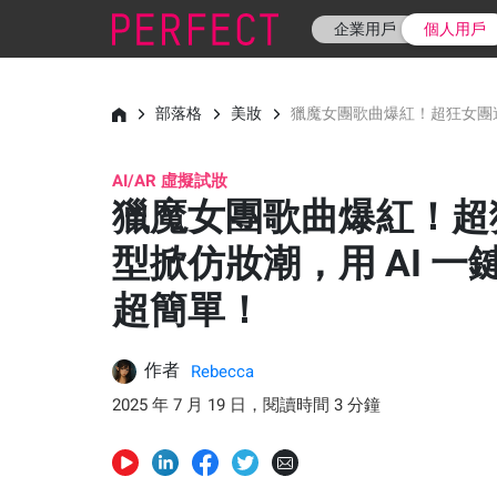
企業用戶
個人用戶
部落格
美妝
獵魔女團歌曲爆紅！超狂女團造
AI/AR 虛擬試妝
獵魔女團歌曲爆紅！超
型掀仿妝潮，用 AI 一
超簡單！
作者
Rebecca
2025 年 7 月 19 日，閱讀時間 3 分鐘