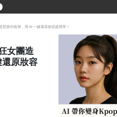
型掀仿妝潮，用 AI 一鍵還原妝容超簡單！
狂女團造
鍵還原妝容