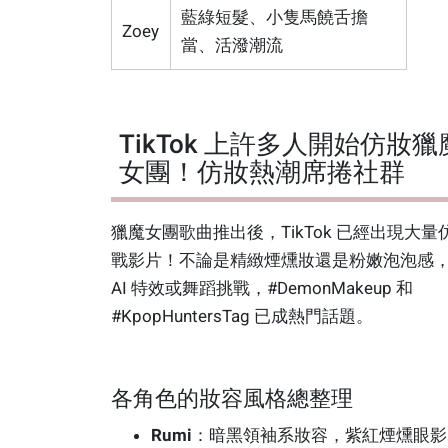
藍綠短髮、小隻馬饒舌擔
Zoey
當、活潑潮流
TikTok 上許多人開始仿妝獵
女團！仿妝熱潮席捲社群
獵魔女團歌曲推出後，TikTok 已經出現大量
戰影片！不論是精緻煙燻妝還是粉嫩泡泡感
AI 特效或舞蹈挑戰，#DemonMakeup 和
#KpopHuntersTag 已成熱門話題。
各角色的妝容風格總整理
Rumi
：暗黑領袖系妝容，紫紅煙燻眼影