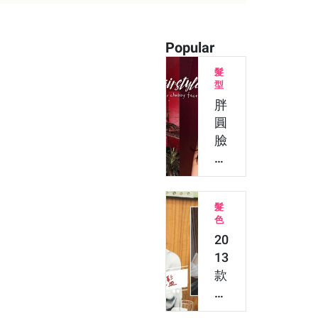
Popular
髮
型
胖
圓
臉
女
孩
也
髮
能
色
剪
2026
短
13
髮？
款
5
方
個
臉
胖