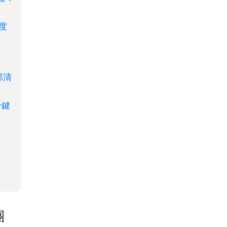
度
部清
一鍵
團