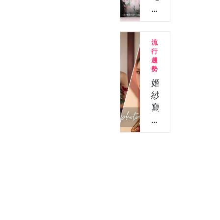
自
子
己
喜
做
帖
流
婚
設
行
約
計
趨
書
App
勢
&
推
婚
2026
薦！
紗
登
自
寫
記
己
真
結
製
生
婚…
作
成
少
App
量
推
喜
薦：
帖、
教
婚
你
禮
3