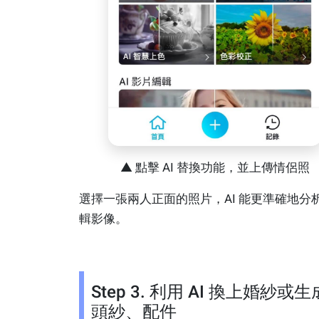
▲ 點擊 AI 替換功能，並上傳情侶照
選擇一張兩人正面的照片，AI 能更準確地分
輯影像。
Step 3. 利用 AI 換上婚紗或生
頭紗、配件