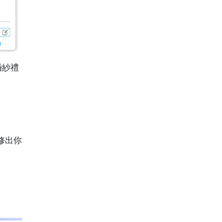
婚紗禮
修出你