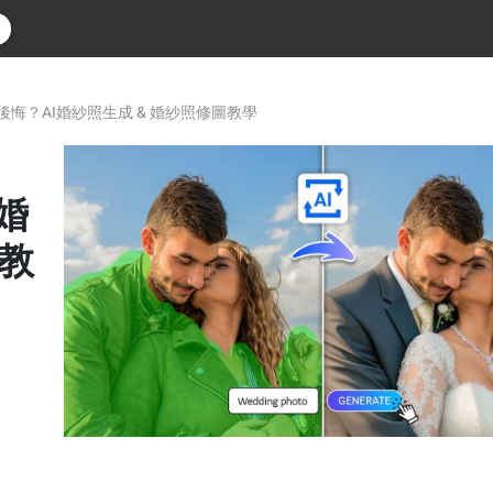
悔？AI婚紗照生成 & 婚紗照修圖教學
婚
圖教