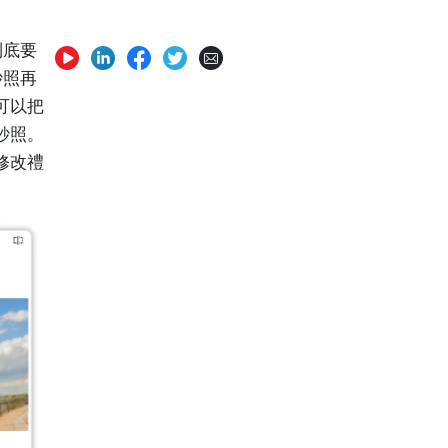
到底要
紗照再
可以把
紗照。
修改禮