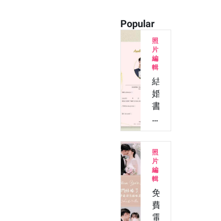
Popular
照
片
編
輯
結
婚
書
約
範
本
照
免
片
費
編
下
輯
載！
免
教
費
你
電