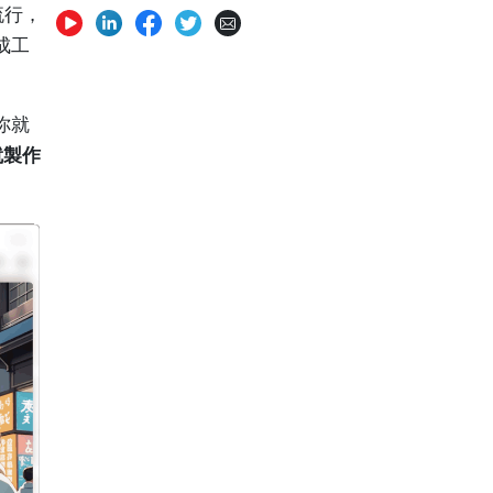
越流行，
成工
你就
就製作