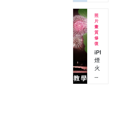
學：
麼？
免
教
照
跑
你
片
照
做
畫
相
7
質
修
館！
月
復
在
July
iPhone
家
Dump！
煙
也
IG
火
能…
多
修
張
圖
照…
教
學：
5
招
去
煙
霧、