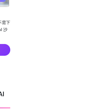
不需下
I 沙
I