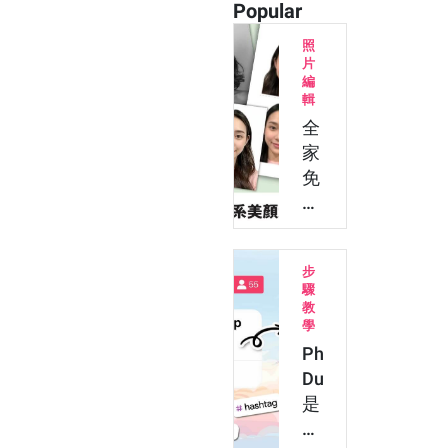
Popular
照
片
編
輯
全
家
免
費
列
印
步
｜
驟
AI
教
證
學
件
Photo
照
Dump
App
是
教
什