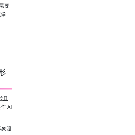
只需要
頭像
 形
並且
 AI
 形象照