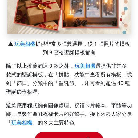
▲
玩美相機
提供非常多張數選擇，從 1 張照片的模板
到 9 宮格聖誕模板都有
除了以上推薦的這 3 款之外，
玩美相機
還提供非常多
款式的聖誕模板，在「拼貼」功能中查看所有模板，找
到「節日」分類中的「聖誕節」，即可看到超過 40 種
聖誕節模板喔。
這款應用程式擁有圖像處理、祝福卡片範本、字體等功
能，是製作聖誕祝福卡片的好幫手。接下來跟大家分享
「
玩美相機
」的 3 大主要特色。