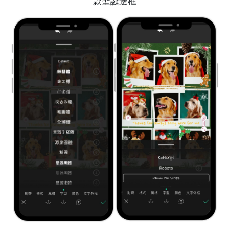
款聖誕邊框