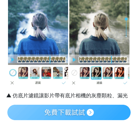
▲ 仿底片濾鏡讓影片帶有底片相機的灰塵顆粒、漏光