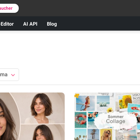
aucher
-Editor
AI API
Blog
ema