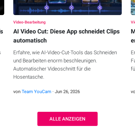
Video-Bearbeitung
Vi
’s
AI Video Cut: Diese App schneidet Clips
M
automatisch
e
s
Erfahre, wie AI-Video-Cut-Tools das Schneiden
E
und Bearbeiten enorm beschleunigen.
F
Automatischer Videoschnitt für die
f
Hosentasche.
von
Team YouCam
·
Jun
26
,
2026
v
ALLE ANZEIGEN