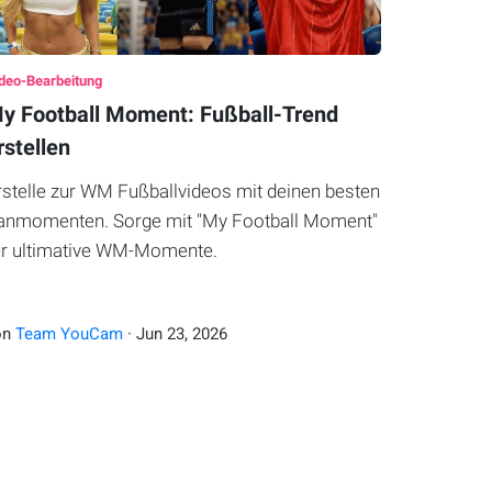
deo-Bearbeitung
y Football Moment: Fußball-Trend
rstellen
rstelle zur WM Fußballvideos mit deinen besten
anmomenten. Sorge mit "My Football Moment"
ür ultimative WM-Momente.
on
Team YouCam
·
Jun
23
,
2026