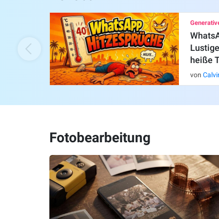
Generative
WhatsA
Lustige
heiße 
von
Calv
Fotobearbeitung