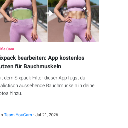
lfie Cam
ixpack bearbeiten: App kostenlos
utzen für Bauchmuskeln
it dem Sixpack-Filter dieser App fügst du
ealistisch aussehende Bauchmuskeln in deine
otos hinzu.
on
Team YouCam
·
Jul
21
,
2026