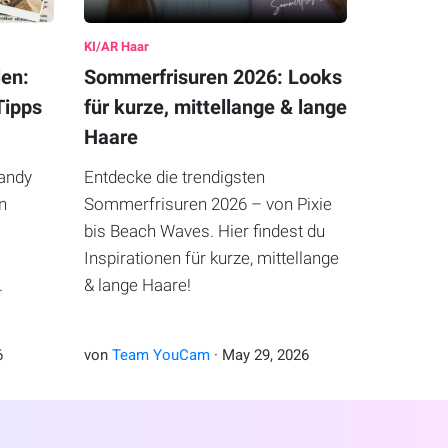
KI/AR Haar
len:
Sommerfrisuren 2026: Looks
Tipps
für kurze, mittellange & lange
Haare
andy
Entdecke die trendigsten
en
Sommerfrisuren 2026 – von Pixie
bis Beach Waves. Hier findest du
Inspirationen für kurze, mittellange
.
& lange Haare!
6
von
Team YouCam
·
May
29
,
2026