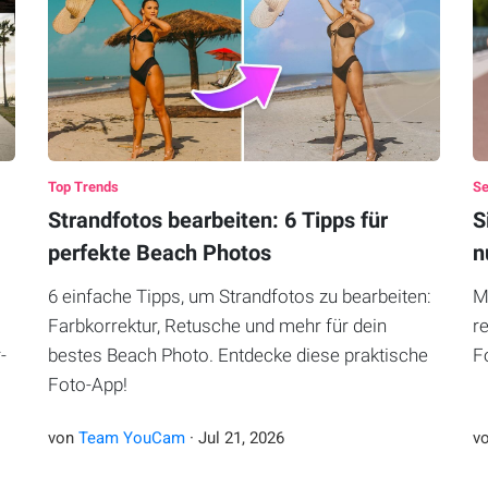
Top Trends
Se
Strandfotos bearbeiten: 6 Tipps für
S
perfekte Beach Photos
n
6 einfache Tipps, um Strandfotos zu bearbeiten:
M
Farbkorrektur, Retusche und mehr für dein
r
-
bestes Beach Photo. Entdecke diese praktische
F
Foto-App!
von
Team YouCam
·
Jul
21
,
2026
v