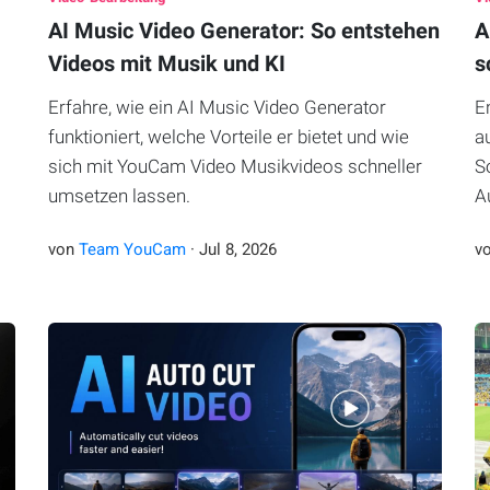
AI Music Video Generator: So entstehen
A
Videos mit Musik und KI
s
Erfahre, wie ein AI Music Video Generator
E
funktioniert, welche Vorteile er bietet und wie
a
sich mit YouCam Video Musikvideos schneller
S
umsetzen lassen.
A
von
Team YouCam
·
Jul
8
,
2026
v