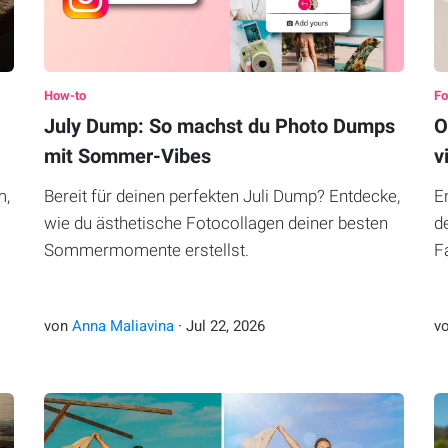
How-to
Fo
July Dump: So machst du Photo Dumps
O
mit Sommer-Vibes
v
m,
Bereit für deinen perfekten Juli Dump? Entdecke,
E
wie du ästhetische Fotocollagen deiner besten
d
Sommermomente erstellst.
F
von
Anna Maliavina
·
Jul
22
,
2026
v