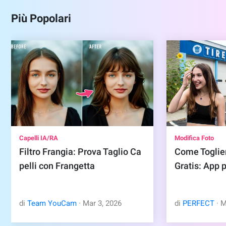
Più Popolari
Capelli IA/RA
Modifica Foto
Filtro Frangia: Prova Taglio Ca
Come Toglier
pelli con Frangetta
Gratis: App 
di
Team YouCam
·
Mar
3
,
2026
di
PERFECT
·
M