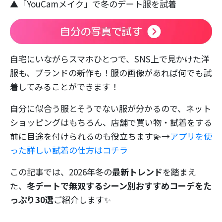
▲「YouCamメイク」で冬のデート服を試着
自宅にいながらスマホひとつで、SNS上で見かけた洋
服も、ブランドの新作も！服の画像があれば何でも試
着してみることができます！
自分に似合う服とそうでない服が分かるので、ネット
ショッピングはもちろん、店舗で買い物・試着をする
前に目途を付けられるのも役立ちます💫→
アプリを使
った詳しい試着の仕方はコチラ
この記事では、2026年冬の
最新トレンド
を踏まえ
た、
冬デートで無双するシーン別おすすめコーデ
をた
っぷり30選
ご紹介します✨