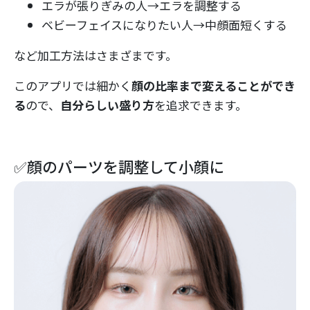
エラが張りぎみの人→エラを調整する
ベビーフェイスになりたい人→中顔面短くする
など加工方法はさまざまです。
このアプリでは細かく
顔の比率まで変える
ことができ
る
ので、
自分らしい盛り方
を追求できます。
✅顔のパーツを調整して小顔に