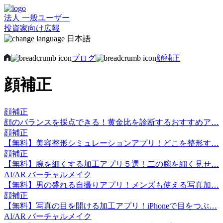
法人
一般ユーザー
投資家向け広報
日本語
ブログ
顔補正
顔補正
顔補正
顔のバランスを採点できる！黄金比を診断するおすすめア…
顔補正
【無料】美容整形シミュレーションアプリ！どこを整形す…
顔補正
【無料】腕を細くする加工アプリ５選！二の腕を細く見せ…
AI/AR バーチャルメイク
【無料】男の盛れる自撮りアプリ！メンズも使える写真加…
顔補正
【無料】写真の目を開ける加工アプリ！iPhoneで目をつぶ…
AI/AR バーチャルメイク