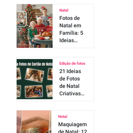
para
Arrasar
Natal
Fotos de
Natal em
Família: 5
Ideias
Criativas
com IA
Edição de fotos
21 Ideias
de Fotos
de Natal
Criativas
para
Cartão
(2025)
Natal
Maquiagem
de Natal: 12