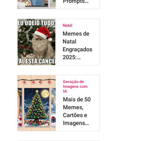
Prompts
Gemini
para Fotos
Aesthetic
Natal
Memes de
Natal
Engraçados
2025:
Vídeos e
Imagens …
Geração de
Imagens com
IA
Mais de 50
Memes,
Cartões e
Imagens
de Natal
2025 Grátis