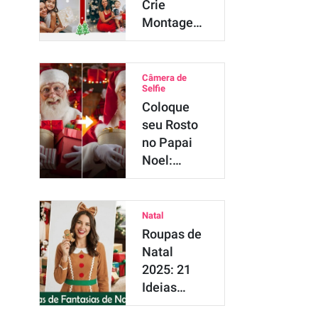
Crie
Montagens
de Fotos
Incríveis
2025
Câmera de
Selfie
Coloque
seu Rosto
no Papai
Noel:
Melhor
App de
Nata…
Natal
Roupas de
Natal
2025: 21
Ideias
Criativas