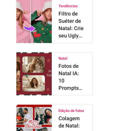
Tendências
Filtro de
Suéter de
Natal: Crie
seu Ugly
Sweater
com IA
Natal
Fotos de
Natal IA:
10
Prompts
Gemini
Nano
Banana
Edição de fotos
Incríveis
Colagem
de Natal: