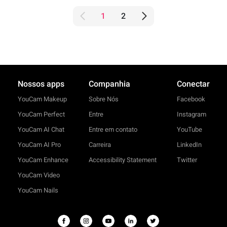
1
2
Nossos apps
Companhia
Conectar
YouCam Makeup
Sobre Nós
Facebook
YouCam Perfect
Entre
Instagram
YouCam AI Chat
Entre em contato
YouTube
YouCam AI Pro
Carreira
LinkedIn
YouCam Enhance
Accessibility Statement
Twitter
YouCam Video
YouCam Nails