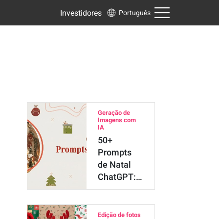
Investidores
Português
Geração de
Imagens com
IA
50+
Prompts
de Natal
ChatGPT:
Crie Fotos
e Cartões
com IA
Edição de fotos