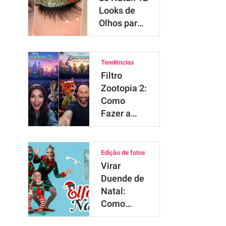
Looks de
Olhos para
Brilhar em
2025
Tendências
Filtro
Zootopia 2:
Como
Fazer a
Trend Viral
com Judy e
Nick
Edição de fotos
Virar
Duende de
Natal:
Como
Colocar