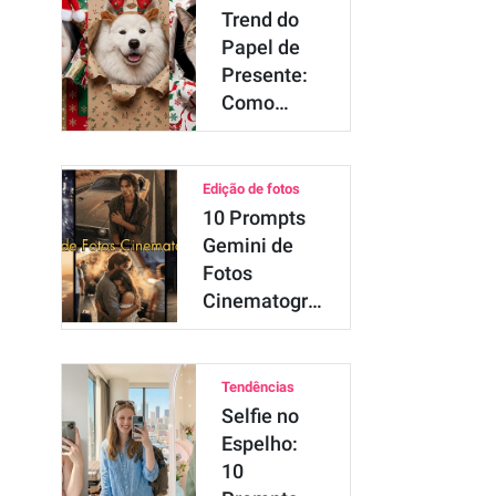
Trend do
Papel de
Presente:
Como
Fazer a
Foto Viral
c…
Edição de fotos
10 Prompts
Gemini de
Fotos
Cinematográficas:
…
Tendências
Selfie no
Espelho:
10