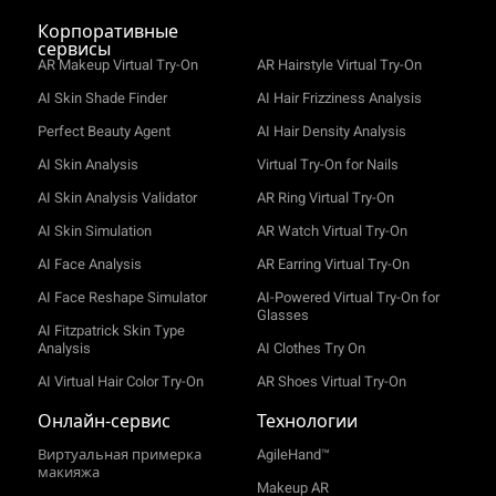
Chrome
v100
Корпоративные
сервисы
AR Makeup Virtual Try-On
AR Hairstyle Virtual Try-On
AI Skin Shade Finder
AI Hair Frizziness Analysis
Perfect Beauty Agent
AI Hair Density Analysis
AI Skin Analysis
Virtual Try-On for Nails
AI Skin Analysis Validator
AR Ring Virtual Try-On
AI Skin Simulation
AR Watch Virtual Try-On
AI Face Analysis
AR Earring Virtual Try-On
AI Face Reshape Simulator
AI-Powered Virtual Try-On for
Glasses
AI Fitzpatrick Skin Type
Analysis
AI Clothes Try On
AI Virtual Hair Color Try-On
AR Shoes Virtual Try-On
Онлайн‑сервис
Технологии
Виртуальная примерка
AgileHand™
макияжа
Makeup AR