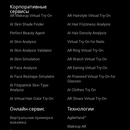
Корпоративные
сервисы
AR Makeup Virtual Try-On
AR Hairstyle Virtual Try-On
AI Skin Shade Finder
AI Hair Frizziness Analysis
Perfect Beauty Agent
AI Hair Density Analysis
AI Skin Analysis
Virtual Try-On for Nails
AI Skin Analysis Validator
AR Ring Virtual Try-On
AI Skin Simulation
AR Watch Virtual Try-On
AI Face Analysis
AR Earring Virtual Try-On
AI Face Reshape Simulator
AI-Powered Virtual Try-On for
Glasses
AI Fitzpatrick Skin Type
Analysis
AI Clothes Try On
AI Virtual Hair Color Try-On
AR Shoes Virtual Try-On
Онлайн‑сервис
Технологии
Виртуальная примерка
AgileHand™
макияжа
Makeup AR