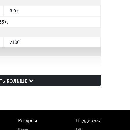
9.0+
55+.
v100
11+
ТЬ БОЛЬШЕ
v14
v100
Ресурсы
Поддержка
Видео
FAQ