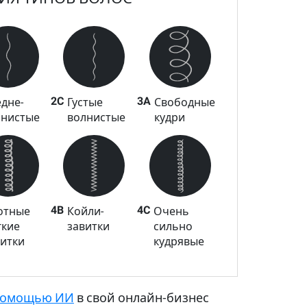
2C
3A
дне-
Густые
Свободные
лнистые
волнистые
кудри
4B
4C
отные
Койли-
Очень
гкие
завитки
сильно
витки
кудрявые
 помощью ИИ
в свой онлайн‑бизнес