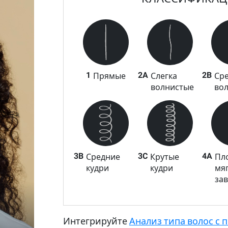
1
2A
2B
Прямые
Слегка
Сре
волнистые
во
3B
3C
4A
Средние
Крутые
Пл
кудри
кудри
мя
за
Интегрируйте
Анализ типа волос с