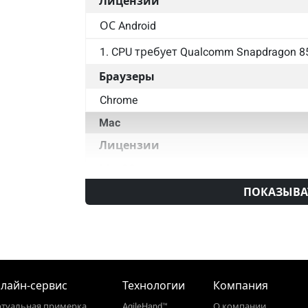
Лицензии
ОС Android
1. CPU требует Qualcomm Snapdragon 8
Браузеры
Chrome
Mac
Лицензии
MacOS
ПОКАЗЫВА
Браузеры
Safari
Chrome
лайн‑сервис
Технологии
Компания
ртуальная примерка
AgileHand™
О компании