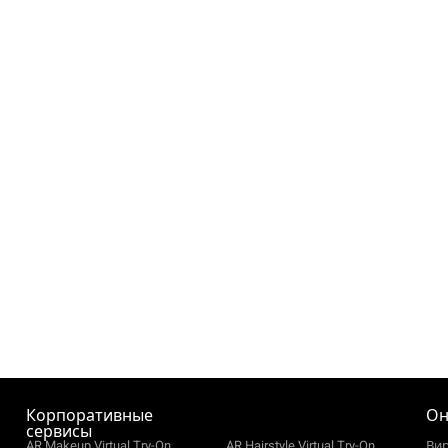
Корпоративные
Он
сервисы
AR Makeup Virtual Try-On
AR Hairstyle Virtual Try-On
Ви