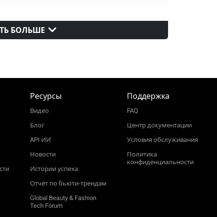
11+
ТЬ БОЛЬШЕ
v14
v100
Ресурсы
Поддержка
Видео
FAQ
Блог
Центр документации
API ИИ
Условия обслуживания
Новости
Политика
конфиденциальности
сти
Истории успеха
Отчёт по бьюти‑трендам
Global Beauty & Fashion
Tech Forum