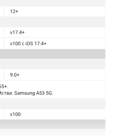
12+
v17.4+
v100 с iOS 17.4+
9.0+
65+.
ства: Samsung A53 5G.
v100