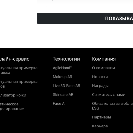
MacOS
ПОКАЗЫВА
Браузеры
Safari
Chrome
лайн‑сервис
Технологии
Компания
ртуальная примерка
AgileHand™
О компании
кияжа
Makeup AR
Новости
ртуальная примерка
Live 3D Face AR
Награды
ков
Skincare AR
Свяжитесь с нами
лизатор кожи
Face AI
Обязательства в обла
етическое
ESG
делирование
Партнёры
Карьера