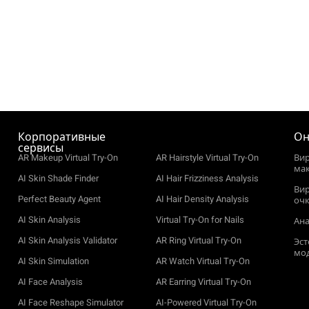
Корпоративные
Он
сервисы
AR Makeup Virtual Try-On
AR Hairstyle Virtual Try-On
Ви
ма
AI Skin Shade Finder
AI Hair Frizziness Analysis
Ви
Perfect Beauty Agent
AI Hair Density Analysis
оч
AI Skin Analysis
Virtual Try-On for Nails
Ана
AI Skin Analysis Validator
AR Ring Virtual Try-On
Эст
мо
AI Skin Simulation
AR Watch Virtual Try-On
AI Face Analysis
AR Earring Virtual Try-On
AI Face Reshape Simulator
AI-Powered Virtual Try-On