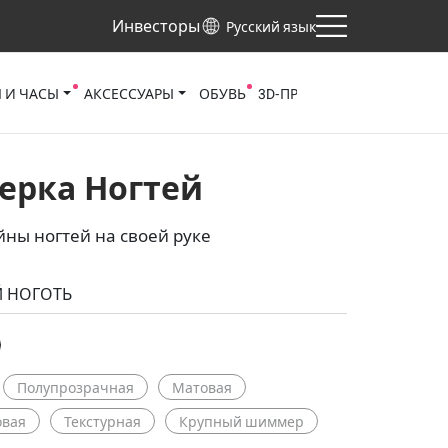
Инвесторы
Русский язык
 И ЧАСЫ
АКСЕССУАРЫ
ОБУВЬ
3D‑ПРОСМОТРЩИК
НОГТ
ерка Ногтей
ны ногтей на своей руке
 НОГОТЬ
Полупрозрачная
Матовая
овая
Текстурная
Крупный шиммер