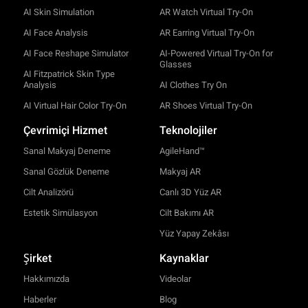
AI Skin Simulation
AR Watch Virtual Try-On
AI Face Analysis
AR Earring Virtual Try-On
AI Face Reshape Simulator
AI-Powered Virtual Try-On for
Glasses
AI Fitzpatrick Skin Type
Analysis
AI Clothes Try On
AI Virtual Hair Color Try-On
AR Shoes Virtual Try-On
Çevrimiçi Hizmet
Teknolojiler
Sanal Makyaj Deneme
AgileHand™
Sanal Gözlük Deneme
Makyaj AR
Cilt Analizörü
Canlı 3D Yüz AR
Estetik Simülasyon
Cilt Bakımı AR
Yüz Yapay Zekâsı
Şirket
Kaynaklar
Hakkımızda
Videolar
Haberler
Blog