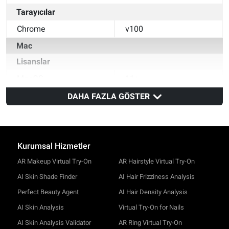
Tarayıcılar
Chrome
v100
Mac
Lisanslar
MacOS
11+
Tarayıcılar
DAHA FAZLA GÖSTER
Safari
v14
Chrome
v100
Kurumsal Hizmetler
AR Makeup Virtual Try-On
AR Hairstyle Virtual Try-On
AI Skin Shade Finder
AI Hair Frizziness Analysis
Perfect Beauty Agent
AI Hair Density Analysis
AI Skin Analysis
Virtual Try-On for Nails
AI Skin Analysis Validator
AR Ring Virtual Try-On