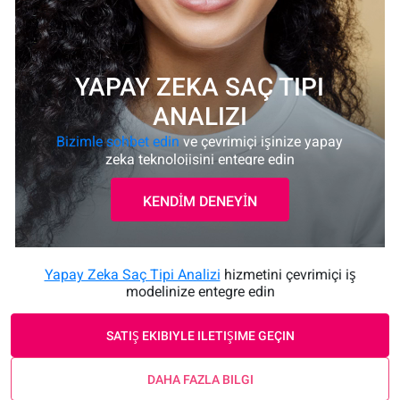
YAPAY ZEKA SAÇ TIPI
ANALIZI
Bizimle sohbet edin
ve çevrimiçi işinize yapay
zeka teknolojisini entegre edin
KENDİM DENEYİN
Yapay Zeka Saç Tipi Analizi
hizmetini çevrimiçi iş
modelinize entegre edin
SATIŞ EKIBIYLE ILETIŞIME GEÇIN
DAHA FAZLA BILGI