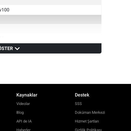
v100
11+
ÖSTER
v14
v100
Kaynaklar
Destek
Videolar
SSS
Blog
Doküman Merkezi
API de IA
Hizmet Şartları
Haberler
Gizlilik Politikası