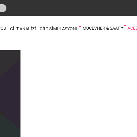
r
UCU
MÜCEVHER & SAAT
ACE
CİLT ANALİZİ
CİLT SİMÜLASYONU