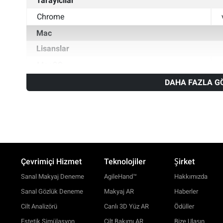
Tarayıcılar
Chrome
Mac
Lisanslar
MacOS
Tarayıcılar
DAHA FAZLA G
Safari
Chrome
Çevrimiçi Hizmet
Teknolojiler
Şirket
Sanal Makyaj Deneme
AgileHand™
Hakkımızda
Sanal Gözlük Deneme
Makyaj AR
Haberler
Cilt Analizörü
Canlı 3D Yüz AR
Ödüller
Estetik Simülasyon
Cilt Bakımı AR
Bize Ulaşın