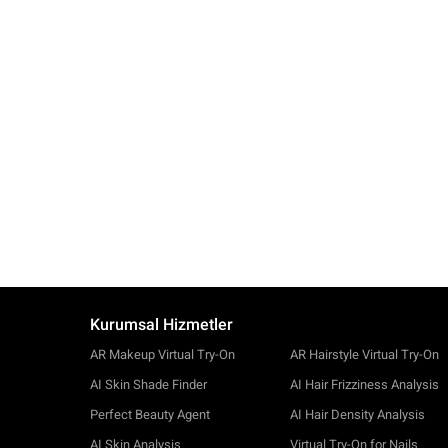
Kurumsal Hizmetler
AR Makeup Virtual Try-On
AR Hairstyle Virtual Try-On
AI Skin Shade Finder
AI Hair Frizziness Analysis
Perfect Beauty Agent
AI Hair Density Analysis
AI Skin Analysis
Virtual Try-On for Nails