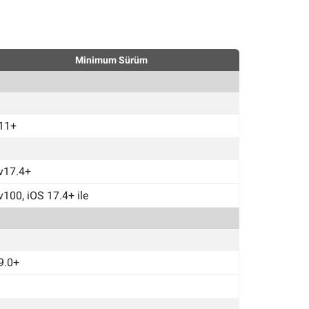
Minimum Sürüm
11+
v17.4+
v100, iOS 17.4+ ile
9.0+