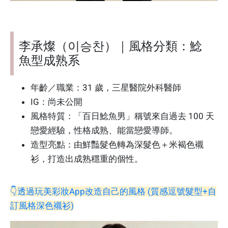
李承燦（이승찬）｜風格分類：鯰
魚型成熟系
年齡／職業：31 歲，三星醫院外科醫師
IG：尚未公開
風格特質：「百日鯰魚男」稱號來自過去 100 天
戀愛經驗，性格成熟、能當戀愛導師。
造型亮點：由鮮豔髮色轉為深髮色＋米褐色襯
衫，打造出成熟穩重的個性。
👇透過玩美彩妝App改造自己的風格 (質感逗號髮型+自
訂風格深色襯衫)