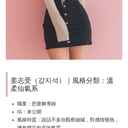
姜志受（강지석）｜風格分類：溫
柔仙氣系
職業：芭蕾舞導師
IG：未公開
風格特質：說話不多但觀察細膩，對感情慢熱，
擁有穩定包容的氣質。