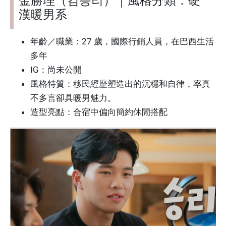
金勝理（김승리）｜風格分類：硬
漢暖男系
年齡／職業：27 歲，國際行銷人員，在巴西生活
多年
IG：尚未公開
風格特質：移民經歷塑造出的沉穩和自律，率真
不多言卻具暖男魅力。
造型亮點：合宿中偏向簡約休閒搭配