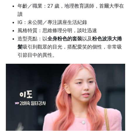
年齡／職業：27 歲，地理教育講師，首爾大學在
讀
IG：未公開／專注講座生活紀錄
風格特質：思維條理分明，談吐迅速
造型亮點：以
全身粉色的套裝
以及
粉色波浪大捲
髮
吸引到觀眾的目光，搭配愛笑的個性，非常吸
引節目中的異性。