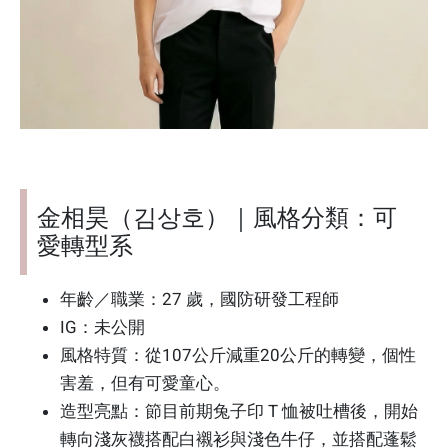
金相昊（김상호）｜風格分類：可
愛轉型系
年齡／職業：27 歲，國防研發工程師
IG：未公開
風格特質：從107公斤減重20公斤的轉變，個性
害羞，但有可愛童心。
造型亮點：節目前期兔子印 T 恤被吐槽後，開始
轉向淺灰襪搭配白襯衫與淺色牛仔，並搭配蓬鬆