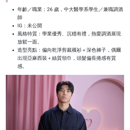
年齡／職業：26 歲，中大醫學系學生／兼職調酒
師
IG：未公開
風格特質：學業優秀、沉穩有禮，熱愛調酒展現
放鬆一面。
造型亮點：偏向乾淨剪裁襯衫＋深色褲子，偶爾
出現亞麻西裝＋絲質領巾，頭髮偏長捲感有質
感。