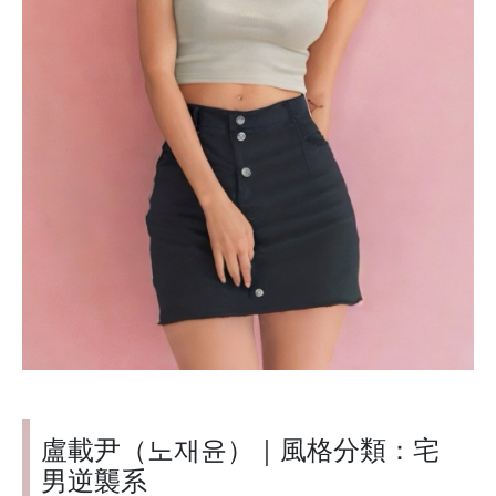
盧載尹（노재윤）｜風格分類：宅
男逆襲系