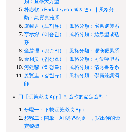
類：直率大方型
朴志軟（Park Ji‑yeon, 박지연）｜風格分
類：氣質典雅系
盧載尹（노재윤）｜風格分類：宅男逆襲系
李承燦（이승찬）｜風格分類：鯰魚型成熟
系
金勝理（김승리）｜風格分類：硬漢暖男系
金相昊（김상호）｜風格分類：可愛轉型系
河廷穆（하정목）｜風格分類：清秀書卷系
姜賢圭（강현규）｜風格分類：學霸兼調酒
師
用【玩美彩妝 App】打造你的命定造型！
步驟一：下載玩美彩妝 App
步驟二：開啟「AI 髮型模擬」，找出你的命
定髮型