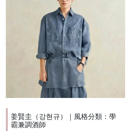
姜賢圭（강현규）｜風格分類：學
霸兼調酒師