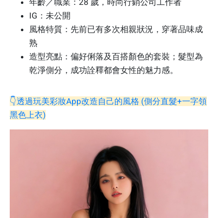
年齡／職業：28 歲，時尚行銷公司工作者
IG：未公開
風格特質：先前已有多次相親狀況，穿著品味成
熟
造型亮點：偏好俐落及百搭顏色的套裝；髮型為
乾淨側分，成功詮釋都會女性的魅力感。
👇透過玩美彩妝App改造自己的風格 (側分直髮+一字領
黑色上衣)