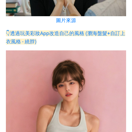
圖片來源
👇透過玩美彩妝App改造自己的風格 (瀏海盤髮+自訂上
衣風格 - 繞脖)