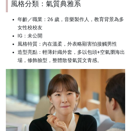
風格分類：氣質典雅系
年齡／職業：26 歲，音樂製作人，教育背景為多
女性校校友
IG：未公開
風格特質：內在溫柔，外表略顯害怕接觸男性
造型亮點：輕薄針織外套，多以包頭+空氣瀏海出
場，修飾臉型，整體散發氣質文青感。