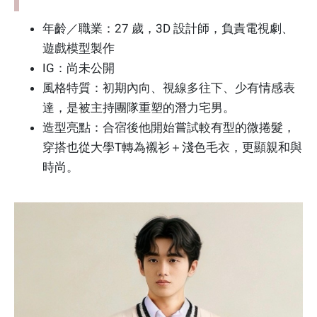
年齡／職業：27 歲，3D 設計師，負責電視劇、
遊戲模型製作
IG：尚未公開
風格特質：初期內向、視線多往下、少有情感表
達，是被主持團隊重塑的潛力宅男。
造型亮點：合宿後他開始嘗試較有型的微捲髮，
穿搭也從大學T轉為襯衫＋淺色毛衣，更顯親和與
時尚。