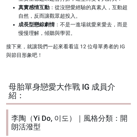
真實感情互動
：從沒戀愛經驗的真素人，互動超
自然，反而讓觀眾超投入。
成長型戀綜劇情
：不是一進場就愛來愛去，而是
慢慢理解，傾聽與學習。
接下來，就讓我們一起來看看這 12 位母單勇者的 IG
與節目形象吧！
母胎單身戀愛大作戰 IG 成員介
紹：
李陶（Yi Do, 이도）｜風格分類：開
朗活潑型