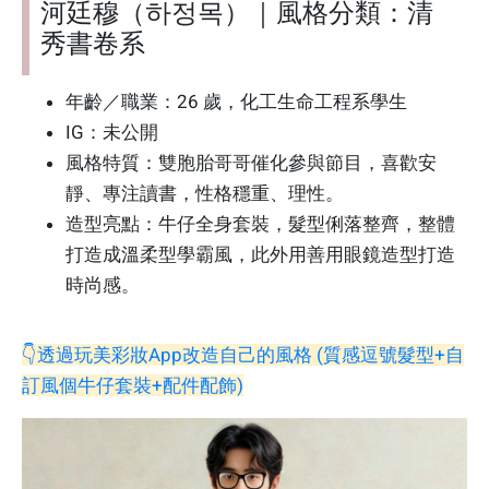
河廷穆（하정목）｜風格分類：清
秀書卷系
年齡／職業：26 歲，化工生命工程系學生
IG：未公開
風格特質：雙胞胎哥哥催化參與節目，喜歡安
靜、專注讀書，性格穩重、理性。
造型亮點：牛仔全身套裝，髮型俐落整齊，整體
打造成溫柔型學霸風，此外用善用眼鏡造型打造
時尚感。
👇透過玩美彩妝App改造自己的風格 (質感逗號髮型+自
訂風個牛仔套裝+配件配飾)