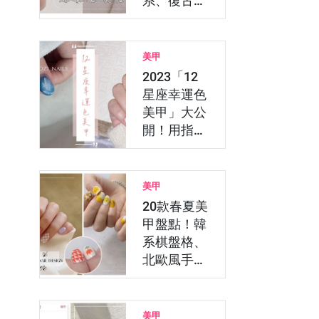
系、復古
風、仙氣美
甲沙龍通通
有
美甲
2023「12
星座幸運色
美甲」大公
開！用指彩
顏色幫你帶
好運…
美甲
20款春夏美
甲盤點！韓
系棋盤格、
北歐風手繪
花，用美甲
App…
美甲