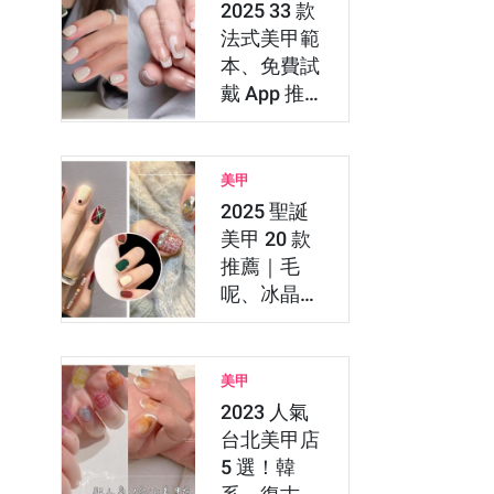
2025 33 款
法式美甲範
本、免費試
戴 App 推
薦與顯白修
長技…
美甲
2025 聖誕
美甲 20 款
推薦｜毛
呢、冰晶雪
花、派對亮
片風（…
美甲
2023 人氣
台北美甲店
5 選！韓