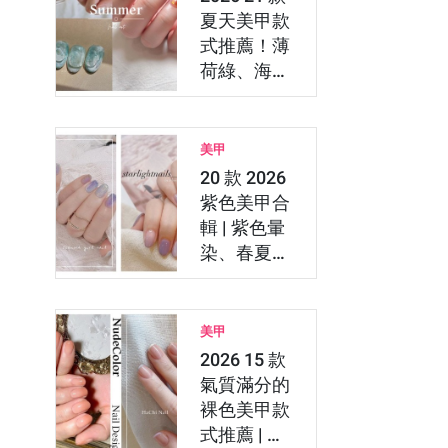
夏天美甲款
式推薦！薄
荷綠、海洋
藍、跳色美
甲
美甲
20 款 2026
紫色美甲合
輯 | 紫色暈
染、春夏粉
紫色，用美
甲 Ap…
美甲
2026 15 款
氣質滿分的
裸色美甲款
式推薦 | 用