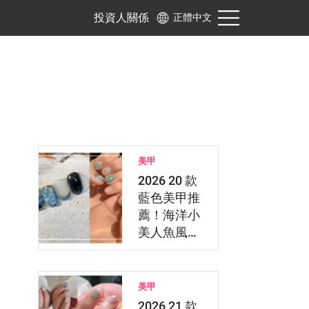
投資人關係
正體中文
美甲
2026 20 款
藍色美甲推
薦！海洋小
美人魚風、
水藍色暈
染，…
美甲
2026 21 款