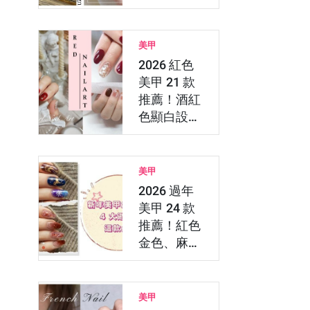
App 秒看裸
色美…
美甲
2026 紅色
美甲 21 款
推薦！酒紅
色顯白設
計、高級貓
眼與法…
美甲
2026 過年
美甲 24 款
推薦！紅色
金色、麻
將、新年彩
繪新年…
美甲