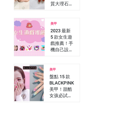
質大理石暈
染、深藍顯
白石紋
美甲
2023 最新
5 款女生遊
戲推薦！手
機自己設計
美甲、試妝
試髮色
美甲
盤點 15 款
BLACKPINK
美甲！甜酷
女孩必試
Y2K …