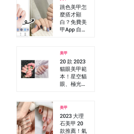
跳色美甲怎
麼搭才顯
白？免費美
甲App 自己
搭配跳色美
甲顏色
美甲
20 款 2023
貓眼美甲範
本！星空貓
眼、極光晶
石，用美甲
App…
美甲
2023 大理
石美甲 20
款推薦！氣