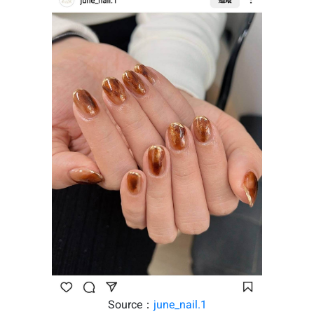
Source：
june_nail.1