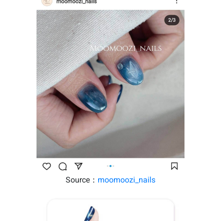
Source：
moomoozi_nails