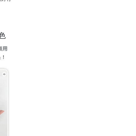
試色
頭用
果！