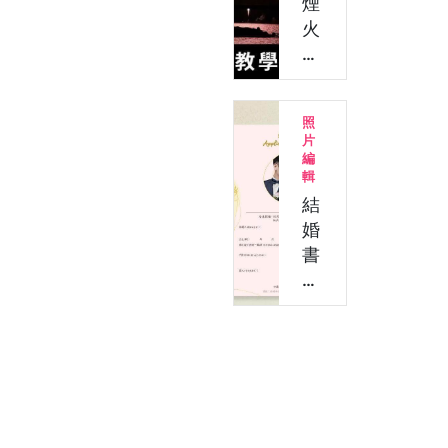
煙
IG
火
多
修
張
圖
照…
教
照
學：
片
5
編
招
輯
去
結
煙
婚
霧、
書
修
約
復
範
煙
本
火
免
照
費
片
下
&
載！