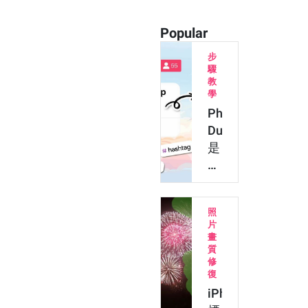
Popular
步
驟
教
學
Photo
Dump
是
什
麼？
教
照
你
片
做
畫
7
質
修
月
復
July
iPhone
Dump！