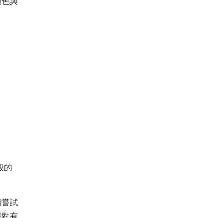
顏色與
般的
頭嘗試
絕對有