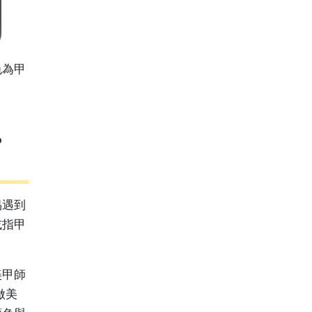
色為甲
？
易遇到
或指甲
美甲師
做美