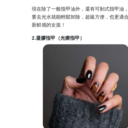
現在除了一般指甲油外，還有可剝式指甲油
要去光水就能輕鬆卸除，超級方便，也更適
新鮮感的女孩！
2.凝膠指甲（光療指甲）