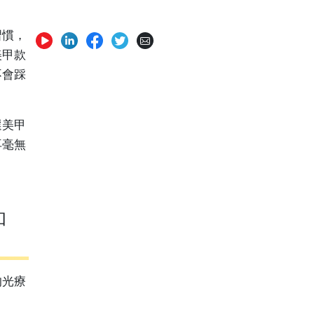
習慣，
美甲款
不會踩
選美甲
再毫無
和
的光療