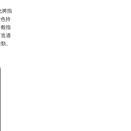
光將指
顏色持
一般指
打造適
種類。