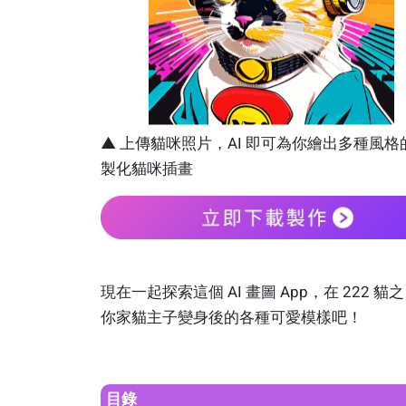
▲ 上傳貓咪照片，AI 即可為你繪出多種風格
製化貓咪插畫
現在一起探索這個 AI 畫圖 App，在 222 貓
你家貓主子變身後的各種可愛模樣吧！
目錄