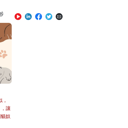

似，
日，讓
國貓奴