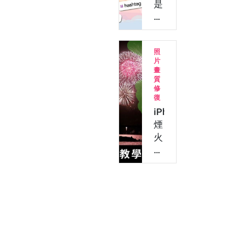
風
是
海
什
報！
麼？
把
教
照
寵
你
片
物
做
畫
變
7
質
修
成
月
復
卡
July
iPhone
通
Dump！
煙
電
IG
火
影
多
修
主
張
圖
角
照…
教
學：
5
招
去