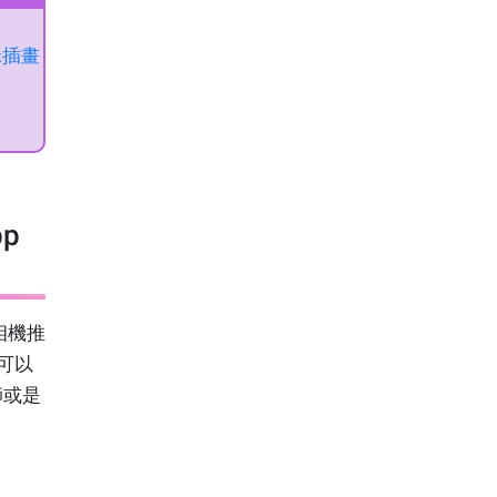
咪插畫
pp
相機推
你可以
師或是