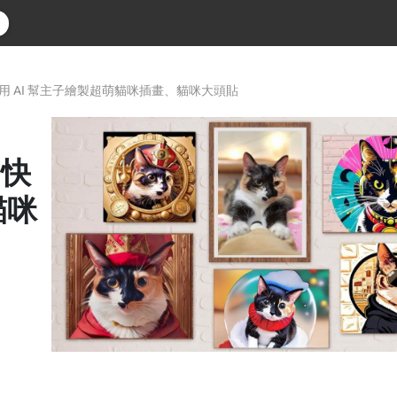
快用 AI 幫主子繪製超萌貓咪插畫、貓咪大頭貼
！快
貓咪