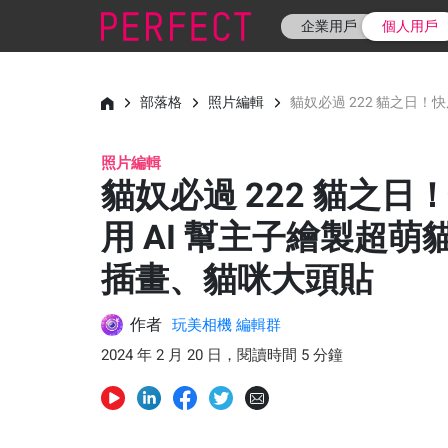
企業用戶
個人用戶
部落格
照片編輯
貓奴必過 222 貓之日！
照片編輯
貓奴必過 222 貓之日
用 AI 幫主子繪製超萌
插畫、貓咪大頭貼
作者
玩美相機 編輯群
2024 年 2 月 20 日，閱讀時間 5 分鐘