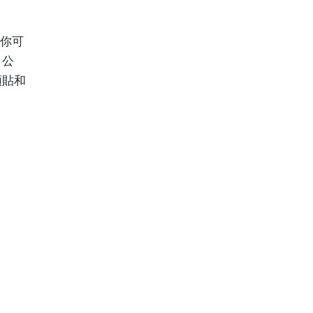
讓你可
、公
頭貼和