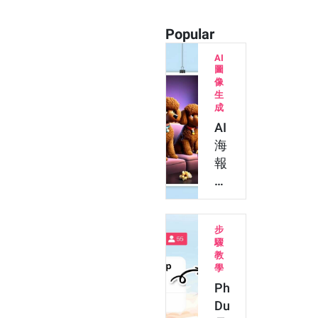
Popular
AI
圖
像
生
成
AI
海
報
App
生
成
步
毛
驟
孩
教
迪
學
士
Photo
尼
Dump