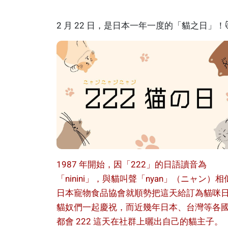
2 月 22 日，是日本一年一度的「貓之日」！
1987 年開始，因「222」的日語讀音為
「ninini」，與貓叫聲「nyan」（ニャン）相
日本寵物食品協會就順勢把這天給訂為貓咪
貓奴們一起慶祝，而近幾年日本、台灣等各
都會 222 這天在社群上曬出自己的貓主子。