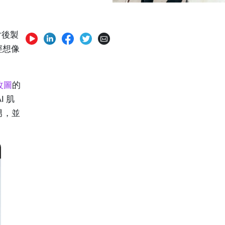
片後製
經想像
改圖
的
I 肌
男，並