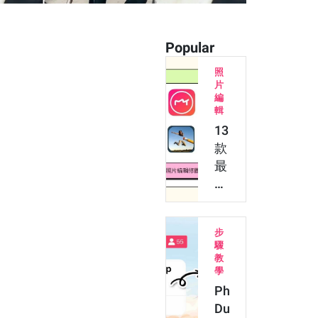
Popular
照
片
編
輯
13
款
最
新
照
片
步
修
驟
圖
教
App
學
使
Photo
用
Dump