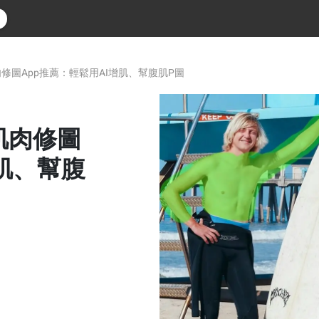
肌肉修圖App推薦：輕鬆用AI增肌、幫腹肌P圖
 肌肉修圖
增肌、幫腹