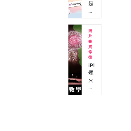
心
是
得
什
分
麼？
享！
教
照
免
你
片
費
做
畫
手
7
質
修
機
月
復
修
July
iPhone
圖
Dump！
煙
軟
IG
火
體、
多
修
…
張
圖
照…
教
學：
5
招