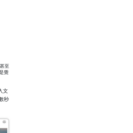
甚至
是覺
入文
在數秒