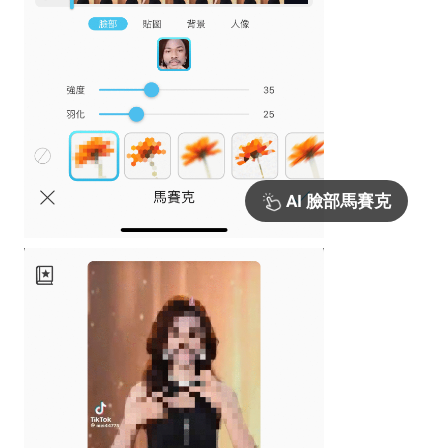
AI 臉部馬賽克