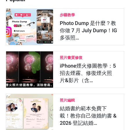
步驟教學
Photo Dump 是什麼？教
你做 7 月 July Dump！IG
多張照…
照片畫質修復
iPhone煙火修圖教學：5
招去煙霧、修復煙火照
片&影片（含…
照片編輯
結婚書約範本免費下
載！教你自己做婚約書 &
2026 登記結婚…