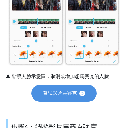
▲ 點擊人臉示意圖，取消或增加想馬賽克的人臉
嘗試影片馬賽克
步驟4：調整影片馬賽克強度